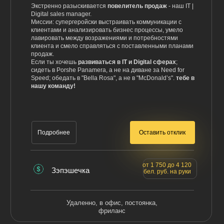
Экстренно разыскивается
повелитель продаж
- наш IT |
Digital sales manager.
Миссии: супергеройски выстраивать коммуникации с
клиентами и анализировать бизнес процессы, умело
лавировать между возражениями и потребностями
клиента и смело справляться с поставленными планами
продаж.
Если ты хочешь
развиваться в IT и Digital сферах
;
сидеть в Porshe Panamera, а не на диване за Need for
Speed; обедать в "Bella Rosa", а не в "McDonald’s".
тебе в
нашу команду!
Оставить отклик
Подробнее
от 1 750 до 4 120
Зэпэшечка
бел. руб. на руки
Удаленно, в офис, постоянка,
фриланс