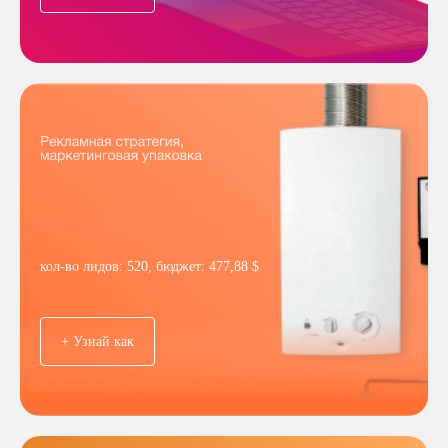
Сантех РМ
кол-во лидов: 520, бюджет: 477,88 $
+ Узнай как