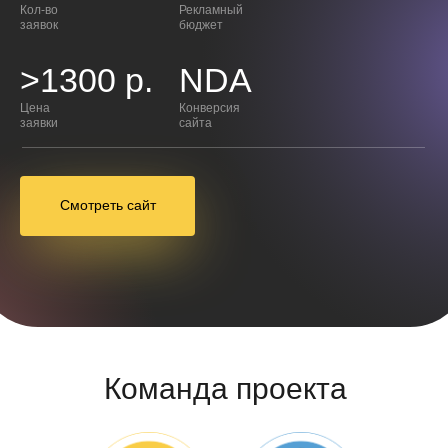
Кол-во
Рекламный
заявок
бюджет
>1300 р.
NDA
Цена
Конверсия
заявки
сайта
Смотреть сайт
Команда проекта