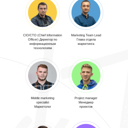
CIO/CTO (Chief Information
Marketing Team Lead
Officer) Директор по
Глава отдела
информационным
маркетинга
технологиям
Middle marketing
Project manager
Developer
specialist
Разработчик
Менеджер
Маркетолог
проектов